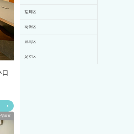
荒川区
葛飾区
豊島区
足立区
い口
会話教室