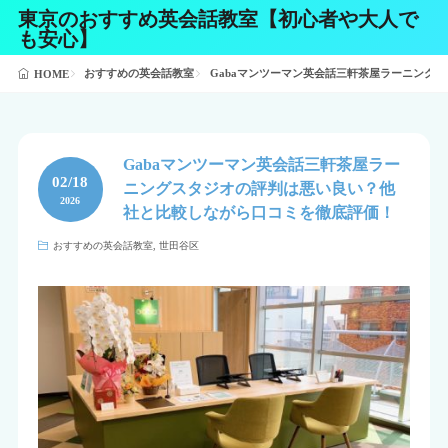
東京のおすすめ英会話教室【初心者や大人で
も安心】
おすすめの英会話教室
Gabaマンツーマン英会話三軒茶屋ラーニング
HOME
Gabaマンツーマン英会話三軒茶屋ラー
02/18
ニングスタジオの評判は悪い良い？他
2026
社と比較しながら口コミを徹底評価！
おすすめの英会話教室
,
世田谷区