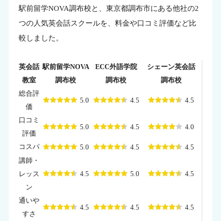
駅前留学NOVA調布校と、東京都調布市にある他社の2
つの人気英会話スクールを、料金や口コミ評価など比
較しました。
英会話
駅前留学NOVA
ECC外語学院
シェーン英会話
教室
調布校
調布校
調布校
総合評
5.0
4.5
4.5
価
口コミ
5.0
4.5
4.0
評価
コスパ
5.0
4.5
4.5
講師・
レッス
4.5
5.0
4.5
ン
通いや
4.5
4.5
4.5
すさ