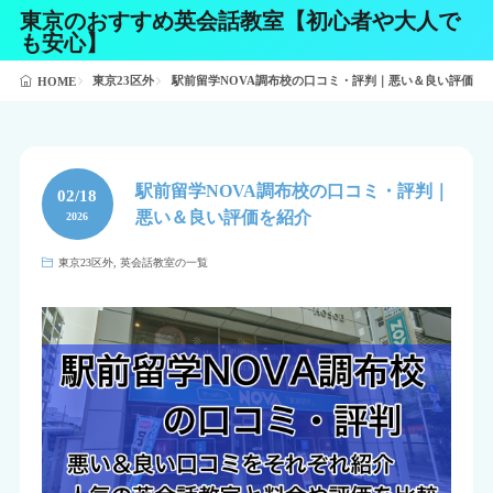
東京のおすすめ英会話教室【初心者や大人で
も安心】
東京23区外
駅前留学NOVA調布校の口コミ・評判｜悪い＆良い評価を
HOME
駅前留学NOVA調布校の口コミ・評判｜
02/18
悪い＆良い評価を紹介
2026
東京23区外
,
英会話教室の一覧